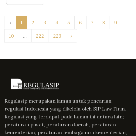
‹
1
2
3
4
5
6
7
8
9
10
...
222
223
›
Regulasip merupakan laman untuk pencarian
regulasi Indonesia yang dikelola oleh SIP Law Firm.
Regulasi yang terdapat pada laman ini antara lain;
peraturan pusat, peraturan daerah, peraturan
kementerian, peraturan lembaga non kementerian,