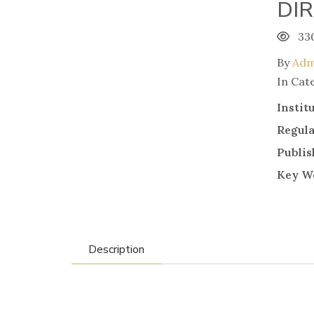
DI
33
By
Adm
In Cat
Instit
Regul
Publis
Key W
Description