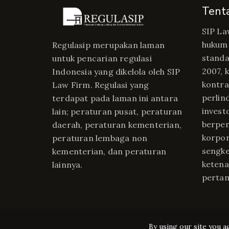
Tent
SIP La
hukum 
Regulasip merupakan laman
standa
untuk pencarian regulasi
2007, 
Indonesia yang dikelola oleh SIP
kontrak
Law Firm. Regulasi yang
perlin
terdapat pada laman ini antara
invest
lain; peraturan pusat, peraturan
berpe
daerah, peraturan kementerian,
korpor
peraturan lembaga non
sengke
kementerian, dan peraturan
ketena
lainnya.
perta
By using our site you a