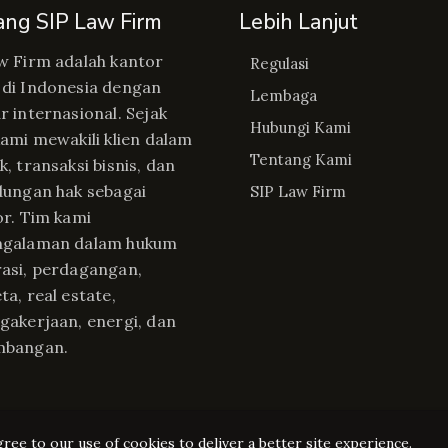
ang SIP Law Firm
Lebih Lanjut
w Firm adalah kantor
Regulasi
di Indonesia dengan
Lembaga
r internasional. Sejak
Hubungi Kami
kami mewakili klien dalam
Tentang Kami
, transaksi bisnis, dan
dungan hak sebagai
SIP Law Firm
or. Tim kami
ngalaman dalam hukum
asi, perdagangan,
ta, real estate,
gakerjaan, energi, dan
mbangan.
gree to our use of cookies to deliver a better site experience.
Copyright © Regulasip 2026. All rights reserved.