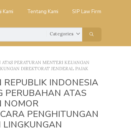
i Kami
Tentang Kami
SIP Law Firm
N ATAS PERATURAN MENTERI KEUANGAN
GKUNGAN DIREKTORAT JENDERAL PAJAK
 REPUBLIK INDONESIA
G PERUBAHAN ATAS
N NOMOR
A CARA PENGHITUNGAN
I LINGKUNGAN