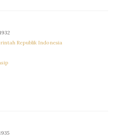
 1932
intah Republik Indonesia
asip
1935