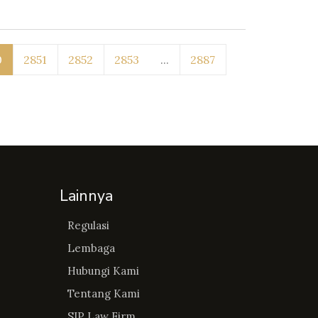
0
2851
2852
2853
...
2887
Lainnya
Regulasi
Lembaga
Hubungi Kami
Tentang Kami
SIP Law Firm