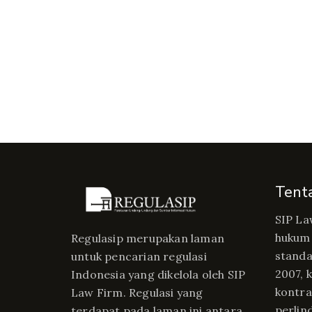
Tent
SIP La
hukum 
Regulasip merupakan laman
standa
untuk pencarian regulasi
2007, 
Indonesia yang dikelola oleh SIP
kontrak
Law Firm. Regulasi yang
perlin
terdapat pada laman ini antara