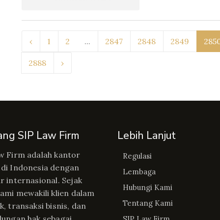
‹
1
2
...
2847
2848
2849
285
2888
›
ang SIP Law Firm
Lebih Lanjut
w Firm adalah kantor
Regulasi
di Indonesia dengan
Lembaga
r internasional. Sejak
Hubungi Kami
kami mewakili klien dalam
Tentang Kami
, transaksi bisnis, dan
dungan hak sebagai
SIP Law Firm