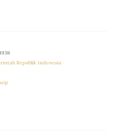
 1938
intah Republik Indonesia
asip