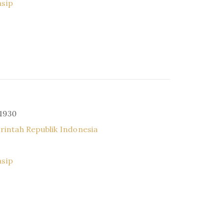
asip
 1930
intah Republik Indonesia
asip