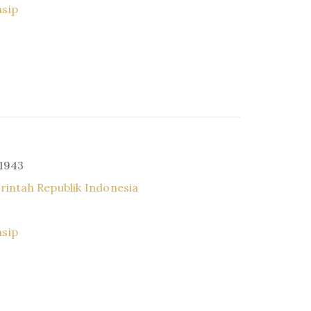
asip
 1943
intah Republik Indonesia
asip