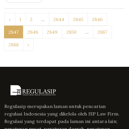
‹
1
2
...
2844
2845
2846
2847
2848
2849
2850
...
2887
2888
›
Regulasip merupakan laman untuk pencarian
regulasi Indonesia yang dikelola oleh SIP Law Firm.
Regulasi yang terdapat pada laman ini antara lain;
peraturan pusat, peraturan daerah, peraturan