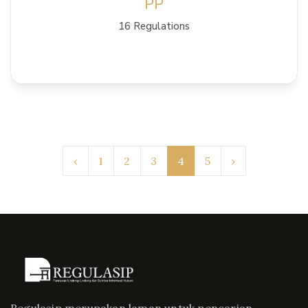
PP
16 Regulations
View Details
‹
1
2
3
4
5
›