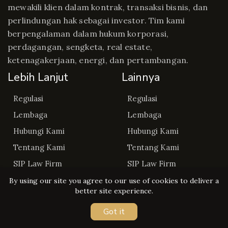
mewakili klien dalam kontrak, transaksi bisnis, dan
perlindungan hak sebagai investor. Tim kami
berpengalaman dalam hukum korporasi,
perdagangan, sengketa, real estate,
ketenagakerjaan, energi, dan pertambangan.
Lebih Lanjut
Lainnya
Regulasi
Regulasi
Lembaga
Lembaga
Hubungi Kami
Hubungi Kami
Tentang Kami
Tentang Kami
SIP Law Firm
SIP Law Firm
By using our site you agree to our use of cookies to deliver a
better site experience.
Got it
Copyright © Regulasip 2026. All rights reserved.