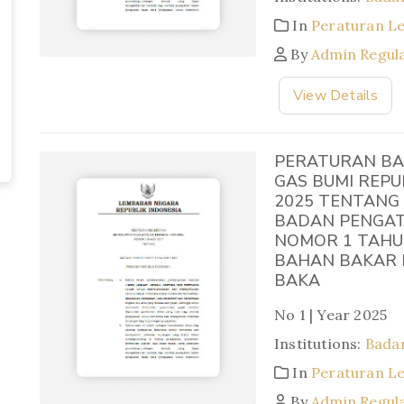
In
Peraturan L
By
Admin Regul
View Details
PERATURAN BA
GAS BUMI REPU
2025 TENTANG
BADAN PENGATU
NOMOR 1 TAHU
BAHAN BAKAR 
BAKA
No 1 | Year 2025
Institutions:
Badan
In
Peraturan L
By
Admin Regul