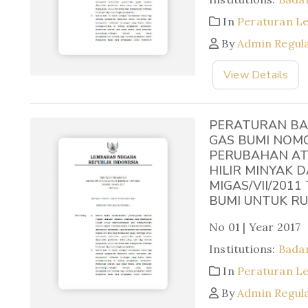
In
Peraturan L
By
Admin Regul
View Details
PERATURAN BA
GAS BUMI NOM
PERUBAHAN AT
HILIR MINYAK 
MIGAS/VII/201
BUMI UNTUK R
No 01 | Year 2017
Institutions:
Badan
In
Peraturan L
By
Admin Regul