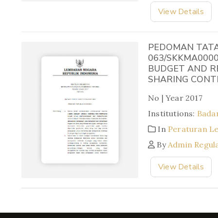
View Details
PEDOMAN TATA 
063/SKKMA0000
BUDGET AND R
SHARING CONT
No | Year 2017
Institutions:
Badan
In
Peraturan L
By
Admin Regul
View Details