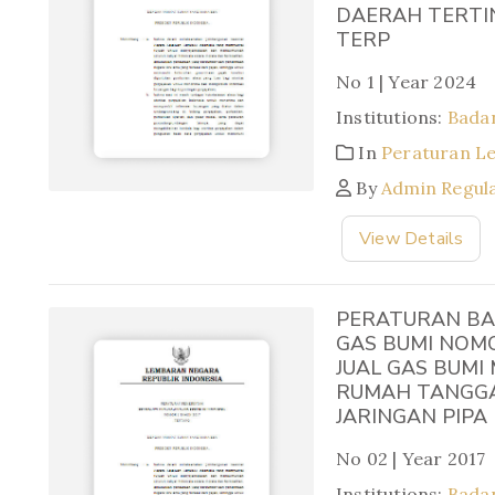
DAERAH TERTI
TERP
No 1 | Year 2024
Institutions:
Badan
In
Peraturan L
By
Admin Regul
View Details
PERATURAN BA
GAS BUMI NOM
JUAL GAS BUMI
RUMAH TANGGA
JARINGAN PIPA
No 02 | Year 2017
Institutions:
Badan