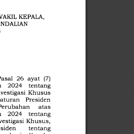
WAKIL 
KEPALA,
NDALIAN
26 
ayat 
Pasal 
(71
2024 
n 
tentang
nvestigasi 
Khusus
raturan 
Presiden
Perubahan 
atas
n 
2024 
tentang
vestigasi 
Khusus,
esiden 
tentang
bagi 
ya 