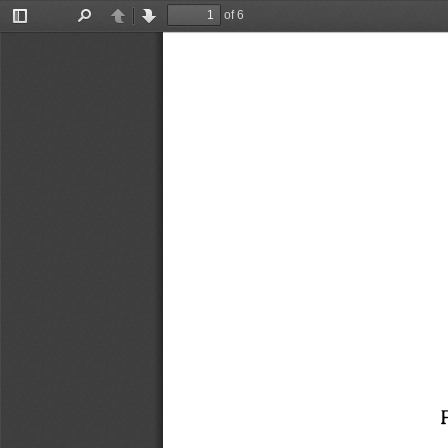
of 6
Toggle
Find
Previous
Next
Sidebar