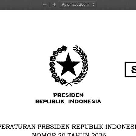
Zoom
Zoom
Out
In
Itl-#ItlEll
REP1IBUK 
INDONESIA
REPUBLIK 
INDONES
PERATURAN 
PRESIDEN 
2026
NOMOR 
20 
TAHUN 