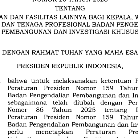
TENTANG
DAN 
FASILITAS 
LAINI{YA 
BAGI 
AN 
KEPALE., 
 
TENAGA 
BADAN 
PROFESIONAL 
DAN 
PENGE
DAN 
PEMBANGUNAN 
II.IVESTIGASI 
KHUSUS
DENGAN 
RAHMATTUHAN 
MAHA 
YANG 
ESA
REPUBLIK 
INDONESIA,
PRESIDEN 
untuk 
ketentuan 
bahwa 
melaksanakan 
159 
Tahu
Nomor 
Peraturan 
Presiden 
Badan 
dan 
Pengendalian 
Pembangunan 
I
telah 
diubah 
dengan 
Pe
sebagaimana 
86 
2025 
Tahun 
Nomor 
tentang 
159 
Tahu
Nomor 
Peraturan 
Presiden 
Badan 
Pembangunan 
dan 
In
Pengendalian 
perlu 
Peraturan 
Pr
menetapkan 
Hak 
dan 
Fasilitas 
Lainn
Keuangan 