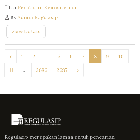
In
Peraturan Kementerian
By
Admin Regulasip
View Details
‹
1
2
...
5
6
7
8
9
10
11
...
2686
2687
›
Regulasip merupakan laman untuk pencarian