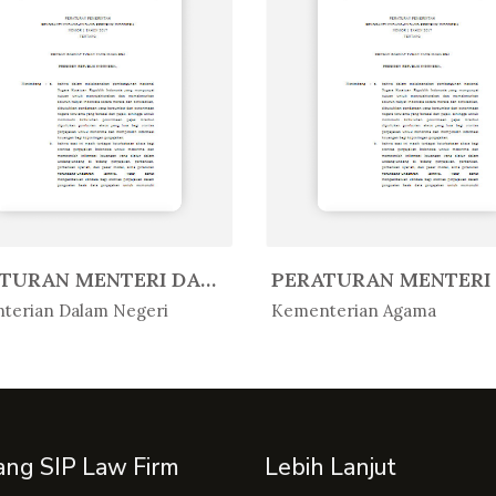
PERATURAN MENTERI DALAM NEGERI R...
Peratur...
In Peratur...
terian Dalam Negeri
Kementerian Agama
ang SIP Law Firm
Lebih Lanjut