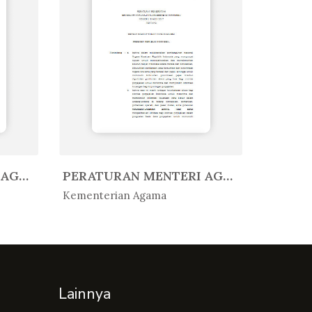
PERATURAN MENTERI AGAMA REPUBLIK...
PERATURAN MENTERI AGAMA REPUBLIK...
In Peratur...
In Per
Kementerian Agama
Kemente
Lainnya