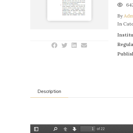
64
By
Adm
In Cat
Instit
Regul
Publis
Description