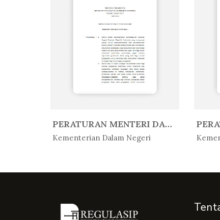
PERATURAN MENTERI AGAMA REPUBLIK...
PERATURAN MENTERI DALAM NEGERI R...
In Peratur...
In 
Kementerian Dalam Negeri
Kemen
Tent