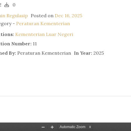
2
0
in Regulasip
Posted on
Dec 16, 2025
egory -
Peraturan Kementerian
utions:
Kementerian Luar Negeri
ation Number:
11
hed By:
Peraturan Kementerian
In Year:
2025