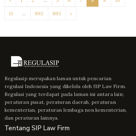
‹
1
2
...
5
6
7
8
9
10
11
...
892
893
›
Regulasip merupakan laman untuk pencarian
regulasi Indonesia yang dikelola oleh SIP Law Firm.
Regulasi yang terdapat pada laman ini antara lain;
peraturan pusat, peraturan daerah, peraturan
kementerian, peraturan lembaga non kementerian,
dan peraturan lainnya.
Tentang SIP Law Firm