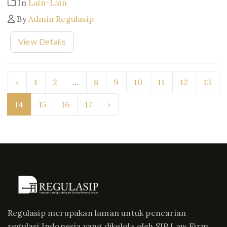
In
Lain-Lain
By
Admin Regulasip
View Details
‹
1
2
...
8
9
10
11
12
13
14
15
16
17
›
Regulasip merupakan laman untuk pencarian
regulasi Indonesia yang dikelola oleh SIP Law Firm.